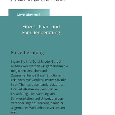
Beziehungen und Migrationsprozessen.
Mehr über mich
Einzel-, Paar- und
Familienberatung
Einzelberatung
Indem Sie Ihre Gefühle oder Sorgen
ausdrücken, werden wir gemeinsam die
möglichen Ursachen und
Zusammenhänge dieser Emotionen
erkunden. Wir werden uns intensiv mit
Ihren Themen auseinandersetzen, um
Ihre Selbstreflexion, persönliche
Entwicklung, Überwindung von
Schwierigkeiten und Umsetzung von
Veränderungen zu fördern, damit Ihr
allgemeines Wohlbefinden verbessert
wird.