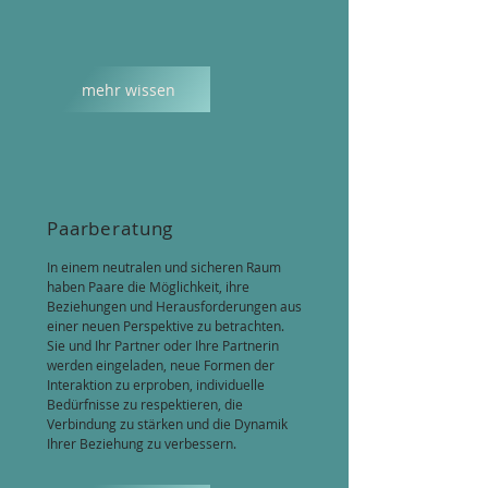
mehr wissen
Paarberatung
In einem neutralen und sicheren Raum
haben Paare die Möglichkeit, ihre
Beziehungen und Herausforderungen aus
einer neuen Perspektive zu betrachten.
Sie und Ihr Partner oder Ihre Partnerin
werden eingeladen, neue Formen der
Interaktion zu erproben, individuelle
Bedürfnisse zu respektieren, die
Verbindung zu stärken und die Dynamik
Ihrer Beziehung zu verbessern.