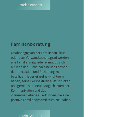
mehr wissen
Familienberatung
Unabhängig von der Familienstruktur
oder dem Verwandtschaftsgrad werden
alle Familienmitglieder ermutigt, sich
aktiv an der Suche nach neuen Formen
der Interaktion und Beziehung zu
beteiligen. Jeder einzelne wird Raum
haben, seine Perspektiven auszudrücken
und gemeinsam neue Möglichkeiten der
Kommunikation und des
Zusammenlebens zu erkunden, die eine
positive Familiendynamik zum Ziel haben.
mehr wissen