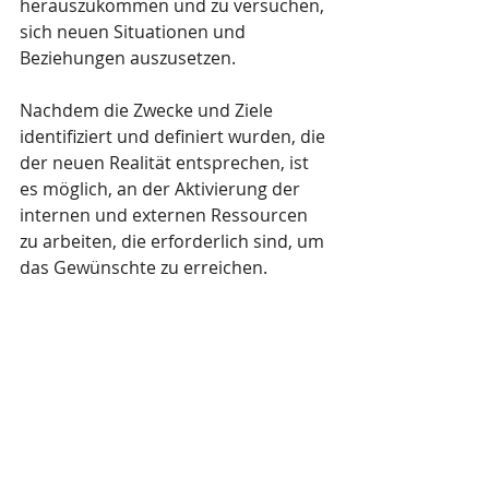
herauszukommen und zu versuchen, 
sich neuen Situationen und 
Beziehungen auszusetzen.
Nachdem die Zwecke und Ziele 
identifiziert und definiert wurden, die 
der neuen Realität entsprechen, ist 
es möglich, an der Aktivierung der 
internen und externen Ressourcen 
zu arbeiten, die erforderlich sind, um 
das Gewünschte zu erreichen.
Ein Länderwechsel kann viele 
Überraschungen mit sich bringen, 
die nicht alle angenehm sind. Aber 
Hindernisse als Chancen zu sehen, 
ermöglicht es uns, den Fokus zu 
verlagern und das Beste aus der 
Erfahrung herauszuholen. Ich gehe 